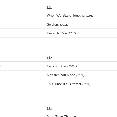
Låt
When We Stand Together
(2011)
Soldiers
(2011)
Drown In You
(2011)
Låt
ch
Coming Down
(2011)
Monster You Made
(2011)
This Time It's Different
(2011)
Låt
More Than This