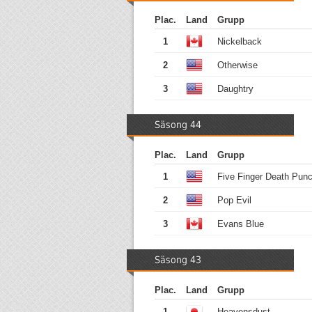
Plac.
Land
Grupp
1
Nickelback
2
Otherwise
3
Daughtry
Säsong 44
Plac.
Land
Grupp
1
Five Finger Death Pun
2
Pop Evil
3
Evans Blue
Säsong 43
Plac.
Land
Grupp
1
Heavensdust