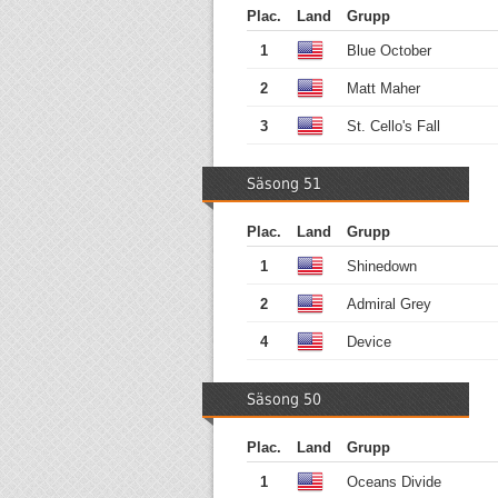
Plac.
Land
Grupp
1
Blue October
2
Matt Maher
3
St. Cello's Fall
Säsong 51
Plac.
Land
Grupp
1
Shinedown
2
Admiral Grey
4
Device
Säsong 50
Plac.
Land
Grupp
1
Oceans Divide