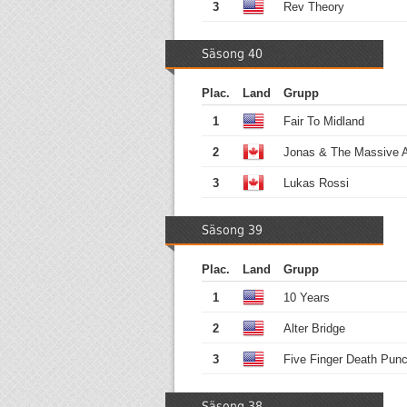
3
Rev Theory
Säsong 40
Plac.
Land
Grupp
1
Fair To Midland
2
Jonas & The Massive A
3
Lukas Rossi
Säsong 39
Plac.
Land
Grupp
1
10 Years
2
Alter Bridge
3
Five Finger Death Pun
Säsong 38