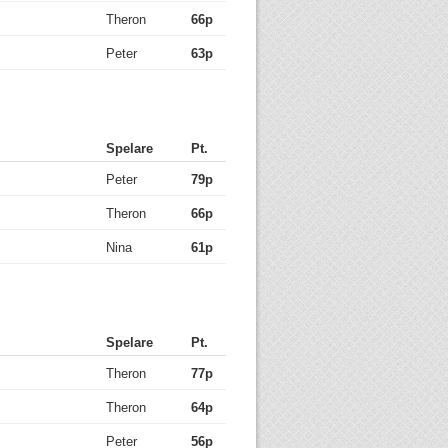
Theron
66p
Peter
63p
Spelare
Pt.
Peter
79p
Theron
66p
Nina
61p
Spelare
Pt.
Theron
77p
Theron
64p
Peter
56p