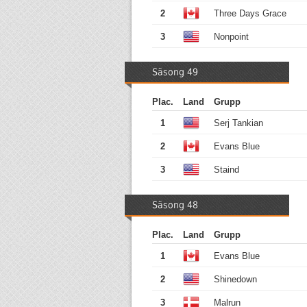
2
Three Days Grace
3
Nonpoint
Säsong 49
Plac.
Land
Grupp
1
Serj Tankian
2
Evans Blue
3
Staind
Säsong 48
Plac.
Land
Grupp
1
Evans Blue
2
Shinedown
3
Malrun