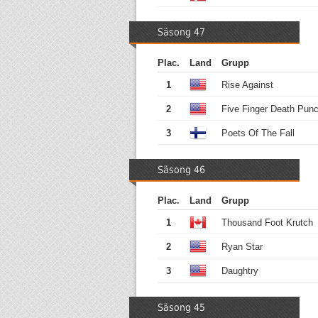
Säsong 47
Plac.
Land
Grupp
1
Rise Against
2
Five Finger Death Pun
3
Poets Of The Fall
Säsong 46
Plac.
Land
Grupp
1
Thousand Foot Krutch
2
Ryan Star
3
Daughtry
Säsong 45