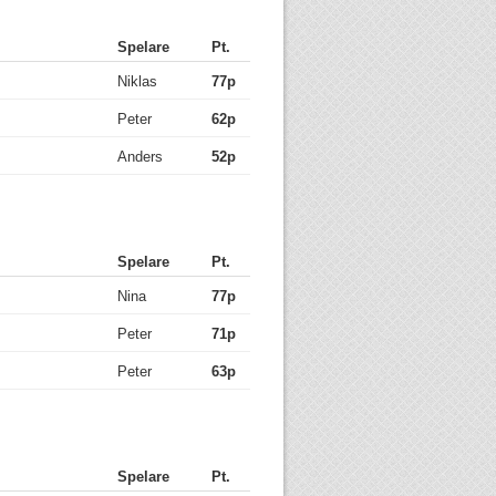
Spelare
Pt.
Niklas
77p
Peter
62p
Anders
52p
Spelare
Pt.
Nina
77p
Peter
71p
Peter
63p
Spelare
Pt.