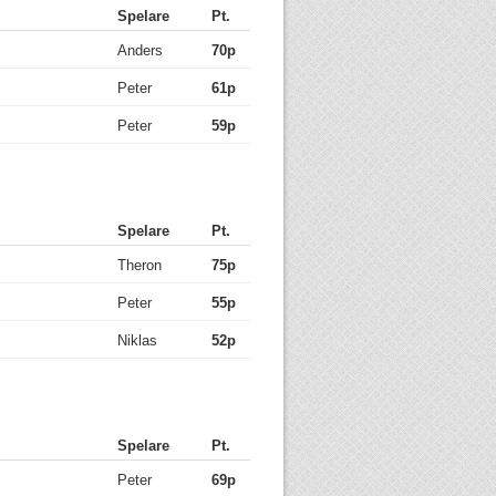
Spelare
Pt.
Anders
70p
Peter
61p
Peter
59p
Spelare
Pt.
Theron
75p
Peter
55p
Niklas
52p
Spelare
Pt.
Peter
69p