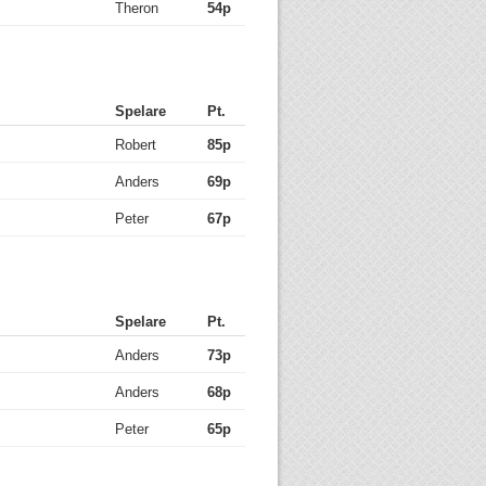
Theron
54p
Spelare
Pt.
Robert
85p
Anders
69p
Peter
67p
Spelare
Pt.
Anders
73p
Anders
68p
Peter
65p