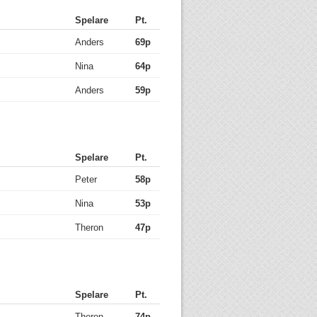
Spelare
Pt.
Anders
69p
Nina
64p
Anders
59p
Spelare
Pt.
Peter
58p
Nina
53p
Theron
47p
Spelare
Pt.
Theron
74p