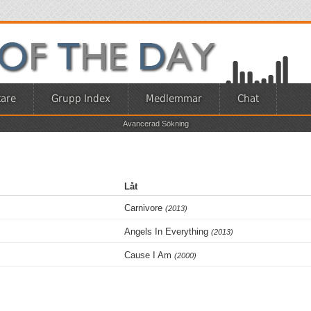
are
Grupp Index
Medlemmar
Chat
Avancerad Sökning
Låt
Carnivore
(2013)
Angels In Everything
(2013)
Cause I Am
(2000)