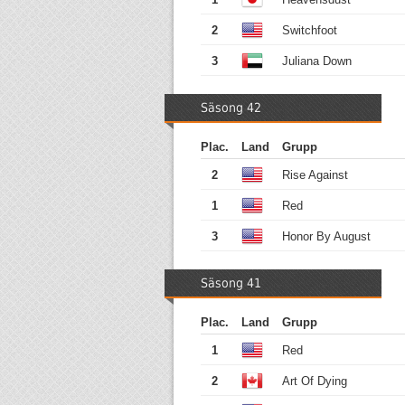
2
Switchfoot
3
Juliana Down
Säsong 42
Plac.
Land
Grupp
2
Rise Against
1
Red
3
Honor By August
Säsong 41
Plac.
Land
Grupp
1
Red
2
Art Of Dying