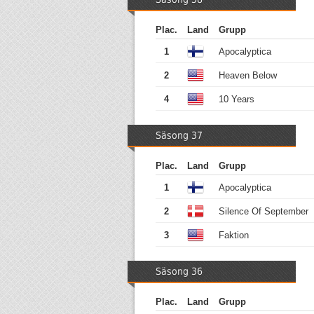
Plac.
Land
Grupp
1
Apocalyptica
2
Heaven Below
4
10 Years
Säsong 37
Plac.
Land
Grupp
1
Apocalyptica
2
Silence Of September
3
Faktion
Säsong 36
Plac.
Land
Grupp