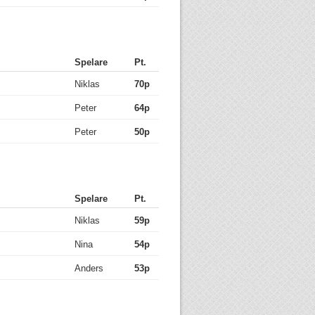
Spelare
Pt.
Niklas
70p
Peter
64p
Peter
50p
Spelare
Pt.
Niklas
59p
Nina
54p
Anders
53p