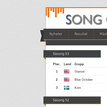
Nyheter
Resultat
Mäst
Säsong 53
Plac.
Land
Grupp
1
Starset
2
Blue October
3
Krim
Säsong 52