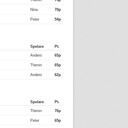
Nina
70p
Peter
54p
Spelare
Pt.
Anders
65p
Theron
65p
Anders
62p
Spelare
Pt.
Theron
76p
Peter
65p