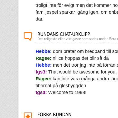
troligt inte för evigt men det kommer no
familjespel sparkar igång igen, om enb
där.
RUNDANS CHAT-URKLIPP
Det roligaste eller viktigaste som sades under förra
Hebbe:
dom pratar om bredband till 
Ragee:
niiice hoppas det blir så då
Hebbe:
men det tror jag inte på förrän 
tgs3:
That would be awesome for you,
Ragee:
kan inte vara många andra län
fibernät på glesbyggden
tgs3:
Welcome to 1998!
FÖRRA RUNDAN