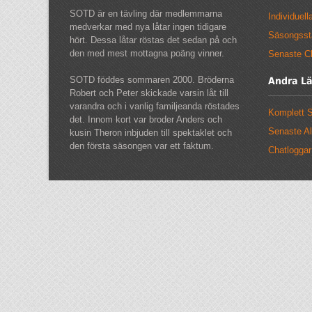
SOTD är en tävling där medlemmarna
Individuell
medverkar med nya låtar ingen tidigare
Säsongssta
hört. Dessa låtar röstas det sedan på och
den med mest mottagna poäng vinner.
Senaste C
SOTD föddes sommaren 2000. Bröderna
Andra L
Robert och Peter skickade varsin låt till
varandra och i vanlig familjeanda röstades
Komplett S
det. Innom kort var broder Anders och
Senaste A
kusin Theron inbjuden till spektaklet och
den första säsongen var ett faktum.
Chatloggar