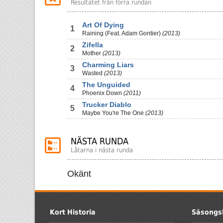
Resultatet från förra rundan
Art Of Dying
1
Raining (Feat. Adam Gontier)
(2013)
Zifella
2
Mother
(2013)
Charming Liars
3
Wasted
(2013)
The Unguided
4
Phoenix Down
(2011)
Trucker Diablo
5
Maybe You're The One
(2013)
NÄSTA RUNDA
Låtarna i nästa runda
Okänt
Kort Historia
Säsongs